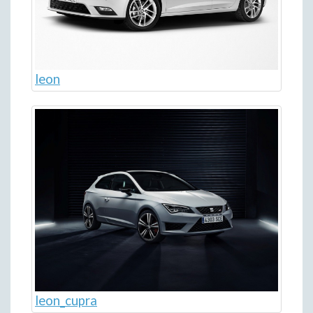
leon
leon_cupra