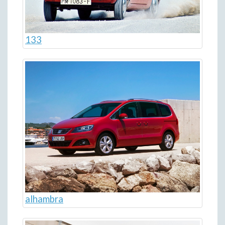
133
alhambra