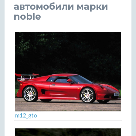
автомобили марки
noble
m12_gto