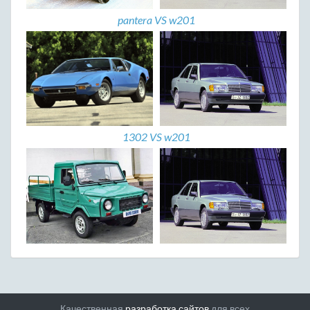
pantera VS w201
1302 VS w201
Качественная
разработка сайтов
для всех