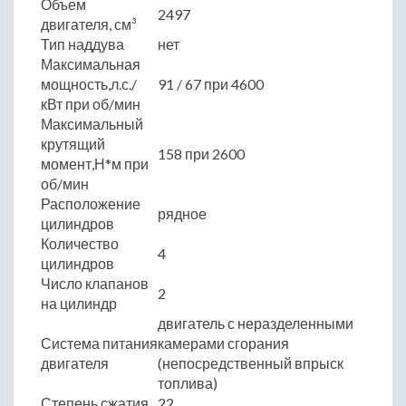
Объем
2497
двигателя, см³
Тип наддува
нет
Максимальная
мощность,л.с./
91 / 67 при 4600
кВт при об/мин
Максимальный
крутящий
158 при 2600
момент,Н*м при
об/мин
Расположение
рядное
цилиндров
Количество
4
цилиндров
Число клапанов
2
на цилиндр
двигатель с неразделенными
Система питания
камерами сгорания
двигателя
(непосредственный впрыск
топлива)
Степень сжатия
22