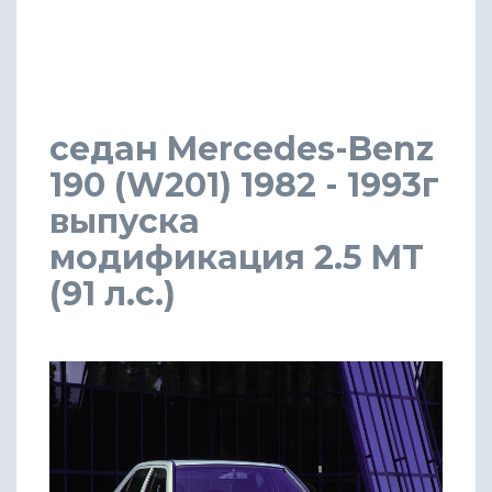
седан Mercedes-Benz
190 (W201) 1982 - 1993г
выпуска
модификация 2.5 MT
(91 л.с.)