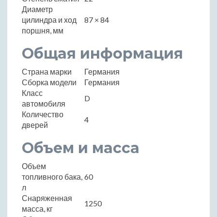
Диаметр
цилиндра и ход
87 × 84
поршня, мм
Общая информация
Страна марки
Германия
Сборка модели
Германия
Класс
D
автомобиля
Количество
4
дверей
Объем и масса
Объем
топливного бака,
60
л
Снаряженная
1250
масса, кг