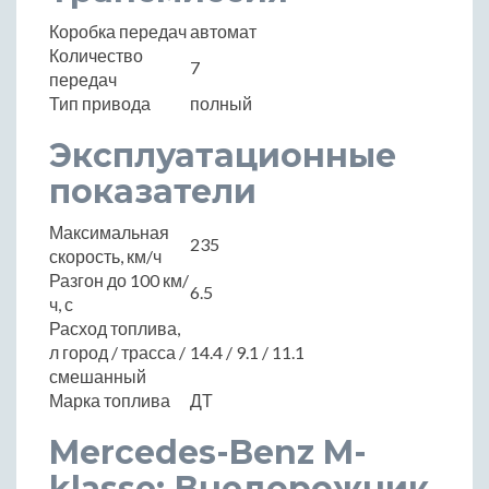
Коробка передач
автомат
Количество
7
передач
Тип привода
полный
Эксплуатационные
показатели
Максимальная
235
скорость, км/ч
Разгон до 100 км/
6.5
ч, с
Расход топлива,
л город / трасса /
14.4 / 9.1 / 11.1
смешанный
Марка топлива
ДТ
Mercedes-Benz M-
klasse: Внедорожник