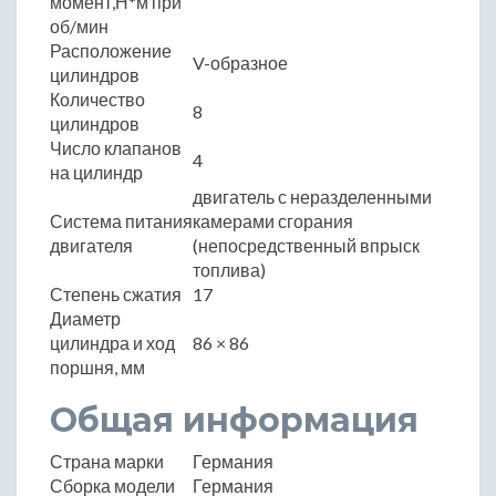
момент,Н*м при
об/мин
Расположение
V-образное
цилиндров
Количество
8
цилиндров
Число клапанов
4
на цилиндр
двигатель с неразделенными
Система питания
камерами сгорания
двигателя
(непосредственный впрыск
топлива)
Степень сжатия
17
Диаметр
цилиндра и ход
86 × 86
поршня, мм
Общая информация
Страна марки
Германия
Сборка модели
Германия