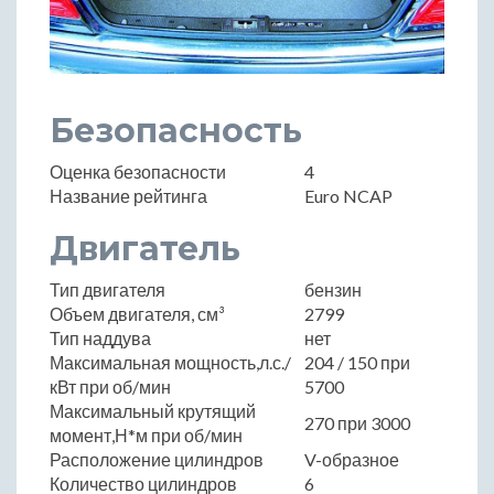
Безопасность
Оценка безопасности
4
Название рейтинга
Euro NCAP
Двигатель
Тип двигателя
бензин
Объем двигателя, см³
2799
Тип наддува
нет
Максимальная мощность,л.с./
204 / 150 при
кВт при об/мин
5700
Максимальный крутящий
270 при 3000
момент,Н*м при об/мин
Расположение цилиндров
V-образное
Количество цилиндров
6