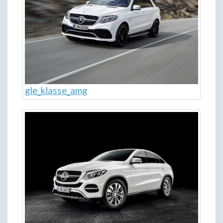
gle_klasse_amg