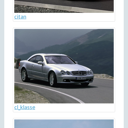
citan
cl_klasse