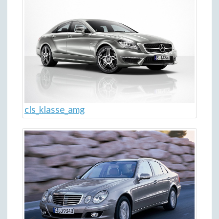
cls_klasse_amg