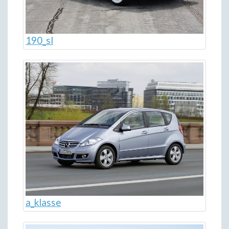
190_sl
a_klasse