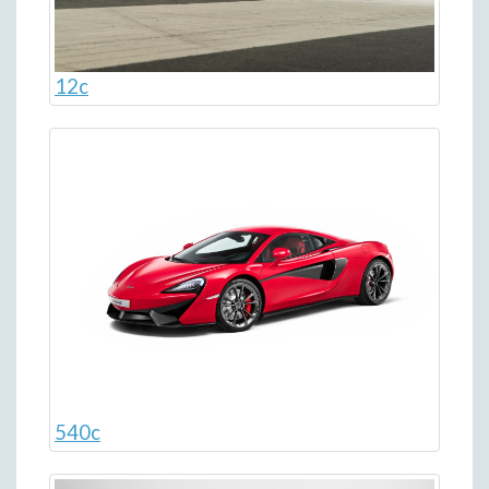
12c
540c