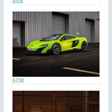
650s
675lt