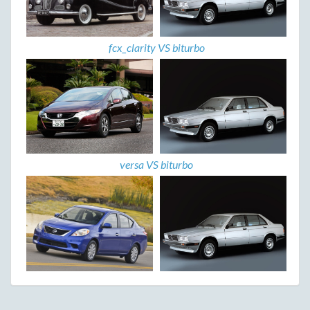
fcx_clarity VS biturbo
versa VS biturbo