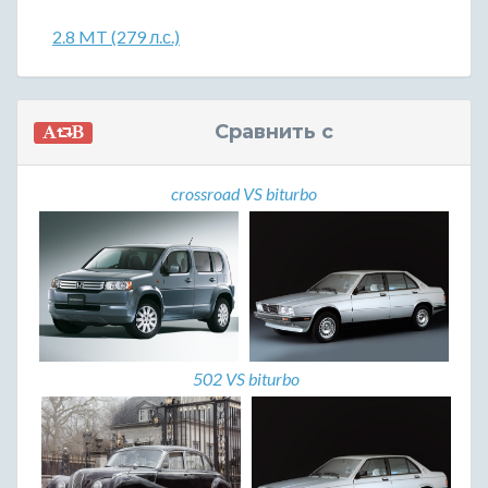
2.8 MT (279 л.с.)
Сравнить с
crossroad VS biturbo
502 VS biturbo