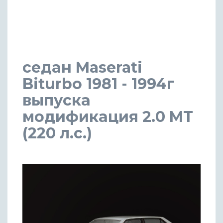
седан Maserati
Biturbo 1981 - 1994г
выпуска
модификация 2.0 MT
(220 л.с.)