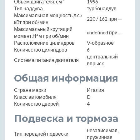
Объем двигателя, см³
1996
Тип наддува
турбонаддув
Максимальная мощность,л.с./
220 / 162 при —
кВт при об/мин
Максимальный крутящий
undefined при —
момент,Н*м при об/мин
Расположение цилиндров
V-образное
Количество цилиндров
6
центральный
Система питания двигателя
впрыск
Общая информация
Страна марки
Италия
Класс автомобиля
D
Количество дверей
4
Подвеска и тормоза
независимая,
Тип передней подвески
пружинная