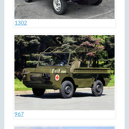
1302
967