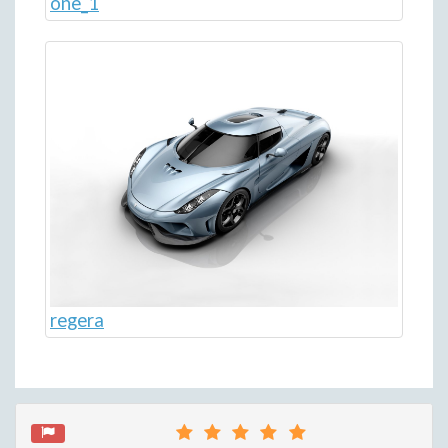
one_1
regera