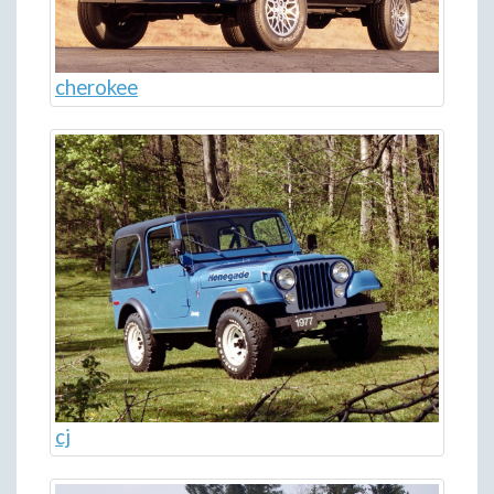
cherokee
cj