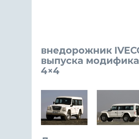
внедорожник IVECO 
выпуска модификаци
4×4