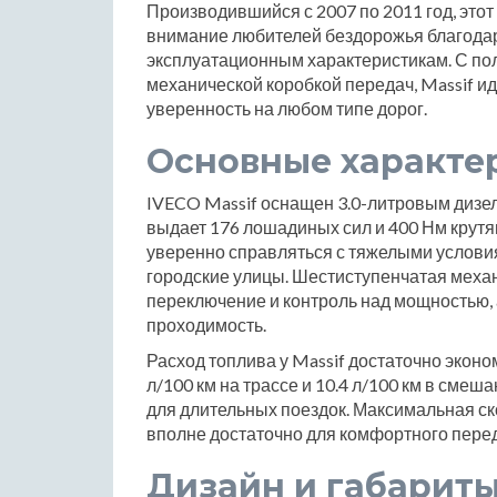
Производившийся с 2007 по 2011 год, это
внимание любителей бездорожья благодар
эксплуатационным характеристикам. С по
механической коробкой передач, Massif ид
уверенность на любом типе дорог.
Основные характе
IVECO Massif оснащен 3.0-литровым дизе
выдает 176 лошадиных сил и 400 Нм крут
уверенно справляться с тяжелыми условия
городские улицы. Шестиступенчатая меха
переключение и контроль над мощностью,
проходимость.
Расход топлива у Massif достаточно экономи
л/100 км на трассе и 10.4 л/100 км в сме
для длительных поездок. Максимальная ско
вполне достаточно для комфортного пере
Дизайн и габарит