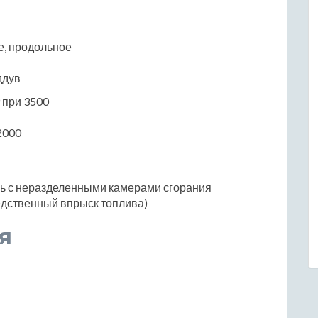
е, продольное
ддув
9 при 3500
2000
ль с неразделенными камерами сгорания
едственный впрыск топлива)
я