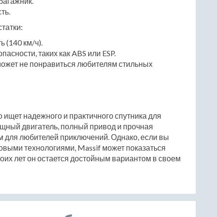
багажник.
ть.
татки:
 (140 км/ч).
асности, таких как ABS или ESP.
может не понравиться любителям стильных
то ищет надежного и практичного спутника для
ощный двигатель, полный привод и прочная
м для любителей приключений. Однако, если вы
выми технологиями, Massif может показаться
воих лет он остается достойным вариантом в своем