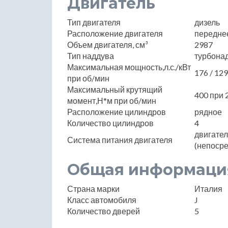
Двигатель
Тип двигателя
дизель
Расположение двигателя
передне
Объем двигателя, см³
2987
Тип наддува
турбона
Максимальная мощность,л.с./кВт
176 / 12
при об/мин
Максимальный крутящий
400 при 
момент,Н*м при об/мин
Расположение цилиндров
рядное
Количество цилиндров
4
двигате
Система питания двигателя
(непоср
Общая информаци
Страна марки
Италия
Класс автомобиля
J
Количество дверей
5