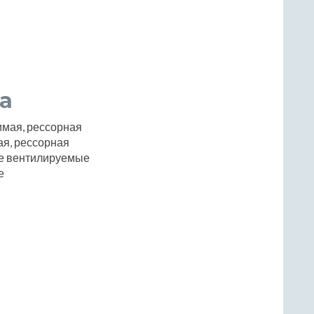
а
имая, рессорная
я, рессорная
е вентилируемые
е