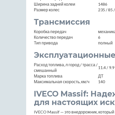
Ширина задней колеи
1486
Размер колес
235 / 85 
Трансмиссия
Коробка передач
механик
Количество передач
6
Тип привода
полный
Эксплуатационные
Расход топлива, л город / трасса /
11.4 / 9.9
смешанный
Марка топлива
ДТ
Максимальная скорость, км/ч
140
IVECO Massif: На
для настоящих ис
IVECO Massif — это внедорожник, который 