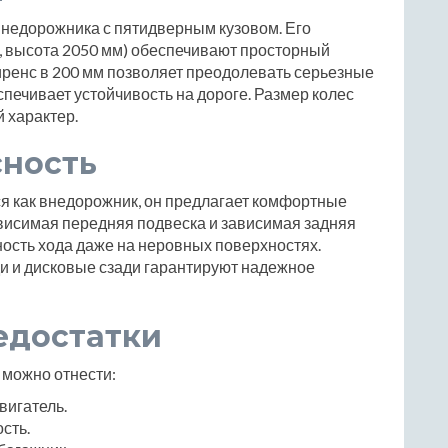
внедорожника с пятидверным кузовом. Его
, высота 2050 мм) обеспечивают просторный
лиренс в 200 мм позволяет преодолевать серьезные
спечивает устойчивость на дороге. Размер колес
 характер.
сность
ся как внедорожник, он предлагает комфортные
висимая передняя подвеска и зависимая задняя
ость хода даже на неровных поверхностях.
 и дисковые сзади гарантируют надежное
едостатки
можно отнести:
вигатель.
сть.