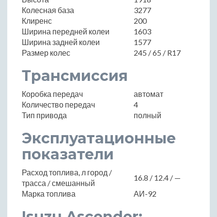
Колесная база
3277
Клиренс
200
Ширина передней колеи
1603
Ширина задней колеи
1577
Размер колес
245 / 65 / R17
Трансмиссия
Коробка передач
автомат
Количество передач
4
Тип привода
полный
Эксплуатационные
показатели
Расход топлива, л город /
16.8 / 12.4 / —
трасса / смешанный
Марка топлива
АИ-92
Isuzu Ascender: