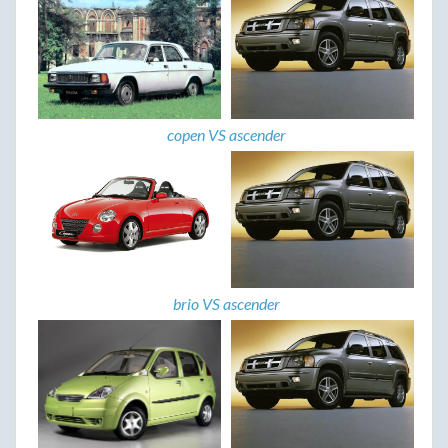
copen VS ascender
brio VS ascender