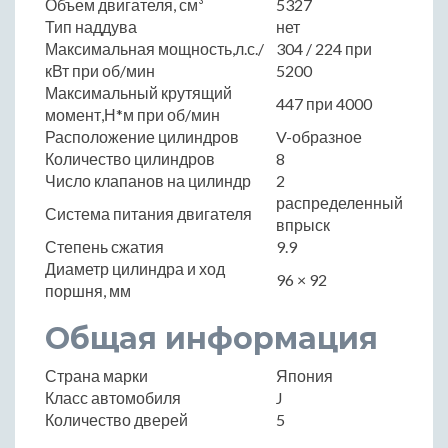
Объем двигателя, см³
5327
Тип наддува
нет
Максимальная мощность,л.с./
304 / 224 при
кВт при об/мин
5200
Максимальный крутящий
447 при 4000
момент,Н*м при об/мин
Расположение цилиндров
V-образное
Количество цилиндров
8
Число клапанов на цилиндр
2
распределенный
Система питания двигателя
впрыск
Степень сжатия
9.9
Диаметр цилиндра и ход
96 × 92
поршня, мм
Общая информация
Страна марки
Япония
Класс автомобиля
J
Количество дверей
5