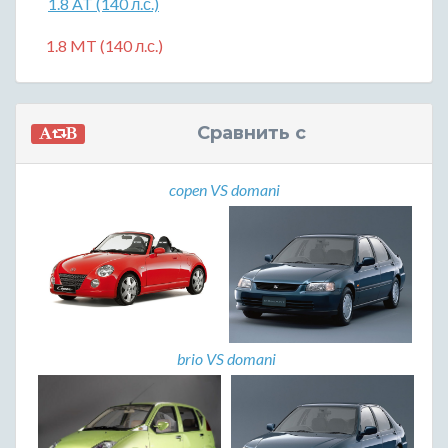
1.8 AT (140 л.с.)
1.8 MT (140 л.с.)
Сравнить с
copen VS domani
brio VS domani