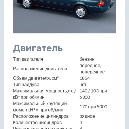
Двигатель
Тип двигателя
бензин
переднее,
Расположение двигателя
поперечное
Объем двигателя, см³
1834
Тип наддува
нет
Максимальная мощность,л.с./
140 / 103 при
кВт при об/мин
6300
Максимальный крутящий
170 при 5000
момент,Н*м при об/мин
Расположение цилиндров
рядное
Количество цилиндров
4
Число клапанов на цилиндр
4