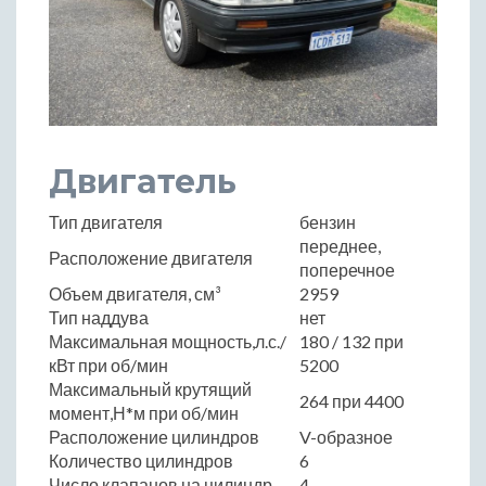
Двигатель
Тип двигателя
бензин
переднее,
Расположение двигателя
поперечное
Объем двигателя, см³
2959
Тип наддува
нет
Максимальная мощность,л.с./
180 / 132 при
кВт при об/мин
5200
Максимальный крутящий
264 при 4400
момент,Н*м при об/мин
Расположение цилиндров
V-образное
Количество цилиндров
6
Число клапанов на цилиндр
4