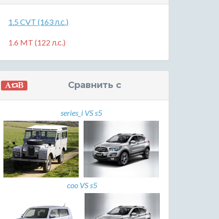
1.5 CVT (163 л.с.)
1.6 MT (122 л.с.)
Сравнить с
series_i VS s5
coo VS s5