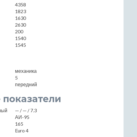
4358
1823
1630
2630
200
1540
1545
механика
5
передний
 показатели
нный
— / — / 7.3
АИ-95
165
Euro 4