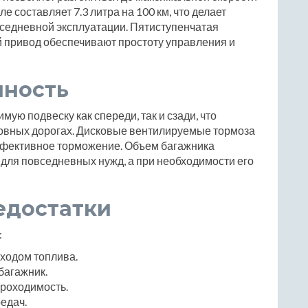
е составляет 7.3 литра на 100 км, что делает
седневной эксплуатации. Пятиступенчатая
й привод обеспечивают простоту управления и
чность
ую подвеску как спереди, так и сзади, что
ровных дорогах. Дисковые вентилируемые тормоза
ффективное торможение. Объем багажника
о для повседневных нужд, а при необходимости его
едостатки
:
ходом топлива.
багажник.
роходимость.
едач.