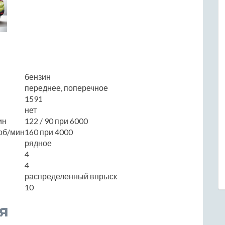
бензин
переднее, поперечное
1591
нет
ин
122 / 90 при 6000
об/мин
160 при 4000
рядное
4
4
распределенный впрыск
10
я