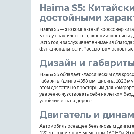
Haima S5: Китайск
достойными харак
Haima S5 — это компактный кроссовер кит
между практичностью, экономичностью и д
2016 год и заслуживает внимания благод
функциональности. Рассмотрим основные 
Дизайн и габарит
Haima S5 обладает классическим для крос
габариты (длина 4358 мм, ширина 1823 мм,
этом достаточно просторным для комфортн
уверенно чувствовать себя на легком безд
устойчивость на дороге.
Двигатель и дина
Автомобиль оснащен бензиновым двигател
122 л.с. и крутящим моментом 160 Н*м. Эт