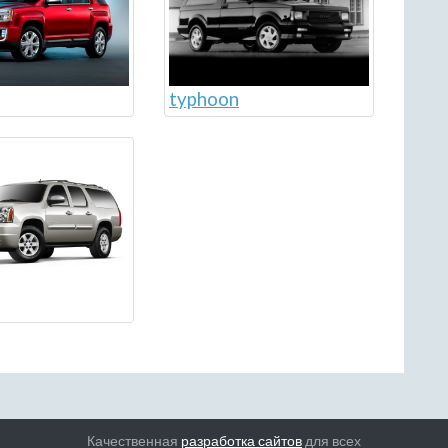
typhoon
Качественная
разработка сайтов
для всех