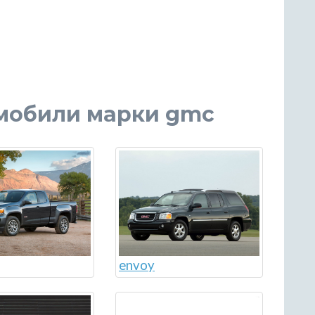
омобили марки gmc
envoy