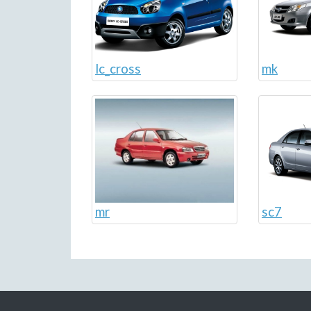
lc_cross
mk
sc7
mr