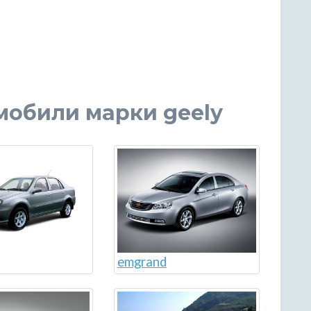
мобили марки geely
emgrand