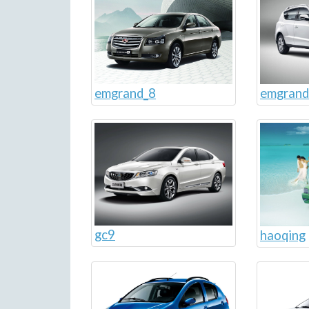
emgrand
emgrand_8
gc9
haoqing