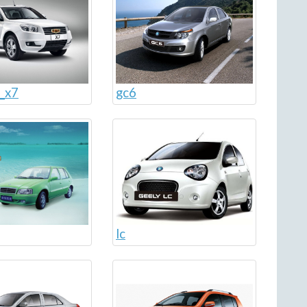
_x7
gc6
lc