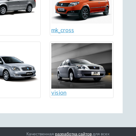
mk_cross
vision
Качественная
разработка сайтов
для всех