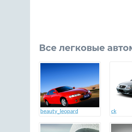
Все легковые авто
beauty_leopard
ck