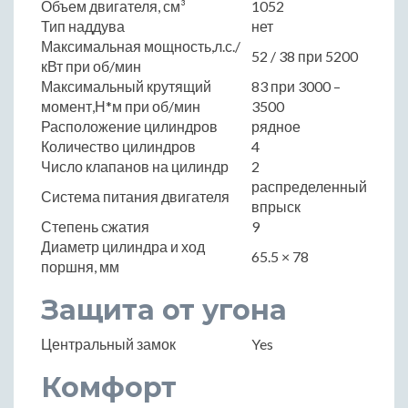
Объем двигателя, см³
1052
Тип наддува
нет
Максимальная мощность,л.с./
52 / 38 при 5200
кВт при об/мин
Максимальный крутящий
83 при 3000 –
момент,Н*м при об/мин
3500
Расположение цилиндров
рядное
Количество цилиндров
4
Число клапанов на цилиндр
2
распределенный
Система питания двигателя
впрыск
Степень сжатия
9
Диаметр цилиндра и ход
65.5 × 78
поршня, мм
Защита от угона
Центральный замок
Yes
Комфорт