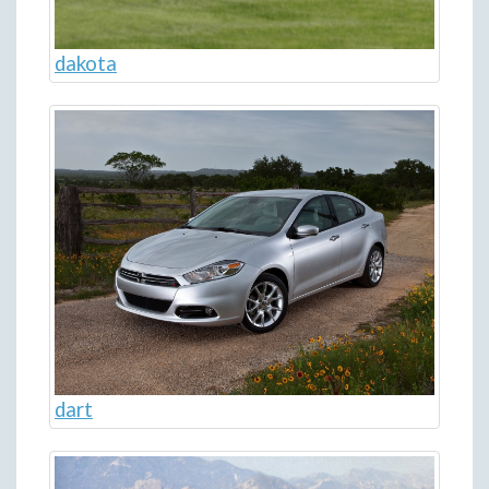
dakota
dart