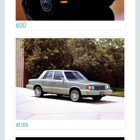
600
aries