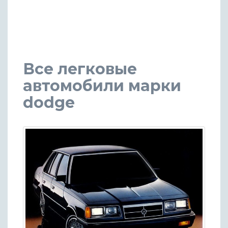
Все легковые
автомобили марки
dodge