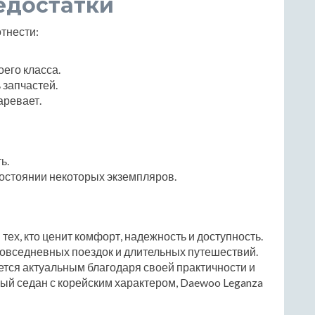
едостатки
тнести:
его класса.
 запчастей.
аревает.
ь.
состоянии некоторых экземпляров.
тех, кто ценит комфорт, надежность и доступность.
повседневных поездок и длительных путешествий.
ется актуальным благодаря своей практичности и
ый седан с корейским характером, Daewoo Leganza