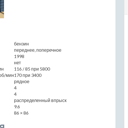
бензин
переднее, поперечное
1998
нет
ин
116 / 85 при 5800
об/мин
170 при 3400
рядное
4
4
распределенный впрыск
9.6
86 × 86
я