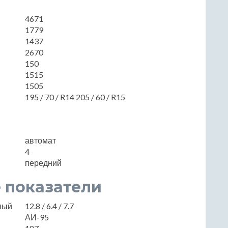
4671
1779
1437
2670
150
1515
1505
195 / 70 / R14 205 / 60 / R15
автомат
4
передний
 показатели
нный
12.8 / 6.4 / 7.7
АИ-95