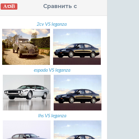
Сравнить с
2cv VS leganza
espada VS leganza
lhs VS leganza