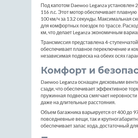
Под капотом Daewoo Leganza установлен 
116 л.с. Этот мотор обеспечивает плавную
100 км/ч за 13.2 секунды. Максимальная ск
для комфортных поездок по трассе. Расход
км, что делает Leganza экономичным вариа
Трансмиссия представлена 4-ступенчатой 
обеспечивает плавное переключение и ко
независимая подвеска на обеих осях гара
Комфорт и безопа
Daewoo Leganza оснащен дисковыми вент
сзади, что обеспечивает эффективное то
пружинная подвеска смягчает неровности
даже на длительные расстояния.
Объем багажника варьируется от 400 до 97
повседневные вещи, так и крупногабаритн
обеспечивает запас хода, достаточный для