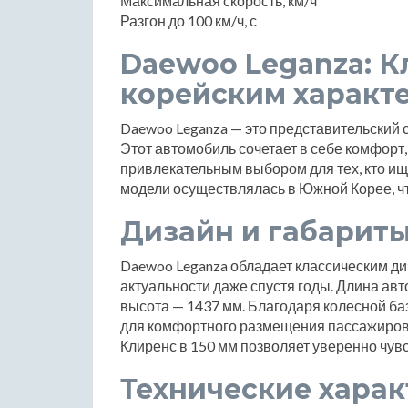
Максимальная скорость, км/ч
Разгон до 100 км/ч, с
Daewoo Leganza: К
корейским характ
Daewoo Leganza — это представительский с
Этот автомобиль сочетает в себе комфорт, 
привлекательным выбором для тех, кто ищ
модели осуществлялась в Южной Корее, чт
Дизайн и габарит
Daewoo Leganza обладает классическим ди
актуальности даже спустя годы. Длина авт
высота — 1437 мм. Благодаря колесной баз
для комфортного размещения пассажиров ка
Клиренс в 150 мм позволяет уверенно чув
Технические хара