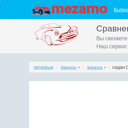
Выбер
Сравне
Вы сможете
Наш сервис
легковые
daewoo
leganza
седан D