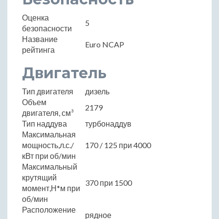
Оценка
5
безопасности
Название
Euro NCAP
рейтинга
Двигатель
Тип двигателя
дизель
Объем
2179
двигателя, см³
Тип наддува
турбонаддув
Максимальная
мощность,л.с./
170 / 125 при 4000
кВт при об/мин
Максимальный
крутящий
370 при 1500
момент,Н*м при
об/мин
Расположение
рядное