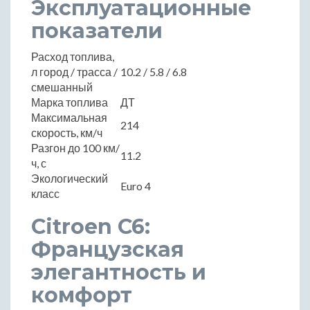
Эксплуатационные
показатели
Расход топлива,
л город / трасса /
10.2 / 5.8 / 6.8
смешанный
Марка топлива
ДТ
Максимальная
214
скорость, км/ч
Разгон до 100 км/
11.2
ч, с
Экологический
Euro 4
класс
Citroen C6:
Французская
элегантность и
комфорт