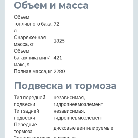
Объем и масса
Объем
топливного бака,
72
л
Снаряженная
1825
масса, кг
Объем
багажника мин/
421
макс, л
Полная масса, кг
2280
Подвеска и тормоза
Тип передней
независимая,
подвески
гидропневмоэлемент
Тип задней
независимая,
подвески
гидропневмоэлемент
Передние
дисковые вентилируемые
тормоза
Задние тормоза
дисковые