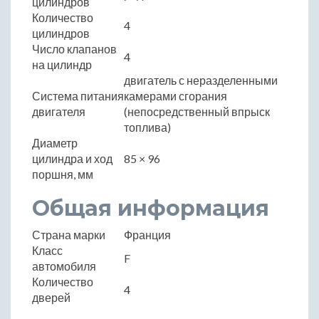
цилиндров
Количество
4
цилиндров
Число клапанов
4
на цилиндр
двигатель с неразделенными
Система питания
камерами сгорания
двигателя
(непосредственный впрыск
топлива)
Диаметр
цилиндра и ход
85 × 96
поршня, мм
Общая информация
Страна марки
Франция
Класс
F
автомобиля
Количество
4
дверей