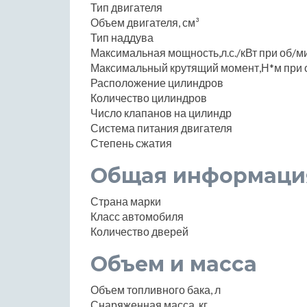
Тип двигателя
Объем двигателя, см³
Тип наддува
Максимальная мощность,л.с./кВт при об/м
Максимальный крутящий момент,Н*м при 
Расположение цилиндров
Количество цилиндров
Число клапанов на цилиндр
Система питания двигателя
Степень сжатия
Общая информаци
Страна марки
Класс автомобиля
Количество дверей
Объем и масса
Объем топливного бака, л
Снаряженная масса, кг