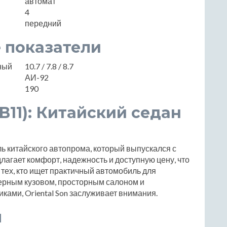
автомат
4
передний
 показатели
нный
10.7 / 7.8 / 8.7
АИ-92
190
(B11): Китайский седан
ель китайского автопрома, который выпускался с
длагает комфорт, надежность и доступную цену, что
тех, кто ищет практичный автомобиль для
ерным кузовом, просторным салоном и
ами, Oriental Son заслуживает внимания.
ы