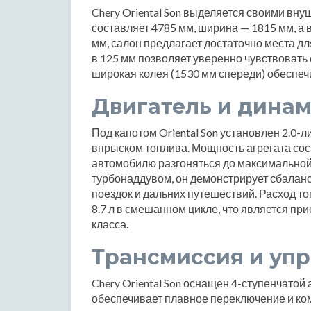
Chery Oriental Son выделяется своими в
составляет 4785 мм, ширина — 1815 мм, а 
мм, салон предлагает достаточно места 
в 125 мм позволяет уверенно чувствовать 
широкая колея (1530 мм спереди) обеспечи
Двигатель и дина
Под капотом Oriental Son установлен 2.0
впрыском топлива. Мощность агрегата сос
автомобилю разгоняться до максимальной 
турбонаддувом, он демонстрирует сбалан
поездок и дальних путешествий. Расход топл
8.7 л в смешанном цикле, что является п
класса.
Трансмиссия и уп
Chery Oriental Son оснащен 4-ступенчатой
обеспечивает плавное переключение и ко