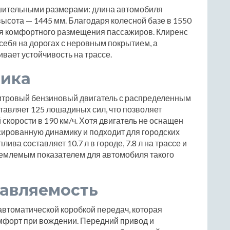
нушительными размерами: длина автомобиля
высота — 1445 мм. Благодаря колесной базе в 1550
для комфортного размещения пассажиров. Клиренс
себя на дорогах с неровным покрытием, а
вает устойчивость на трассе.
мика
-литровый бензиновый двигатель с распределенным
тавляет 125 лошадиных сил, что позволяет
скорости в 190 км/ч. Хотя двигатель не оснащен
сированную динамику и подходит для городских
ива составляет 10.7 л в городе, 7.8 л на трассе и
риемлемым показателем для автомобиля такого
равляемость
 автоматической коробкой передач, которая
мфорт при вождении. Передний привод и