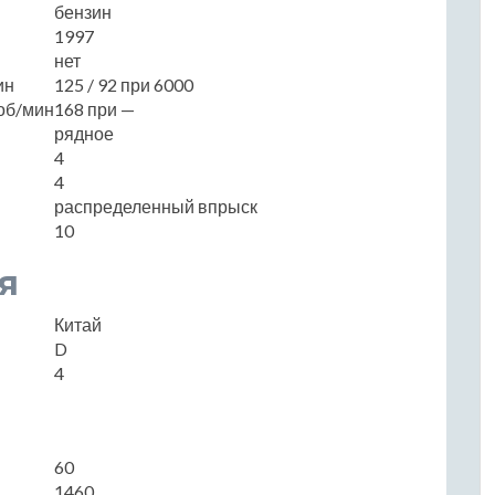
бензин
1997
нет
ин
125 / 92 при 6000
об/мин
168 при —
рядное
4
4
распределенный впрыск
10
я
Китай
D
4
60
1460