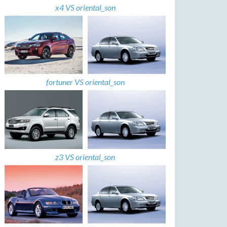
x4 VS oriental_son
fortuner VS oriental_son
z3 VS oriental_son