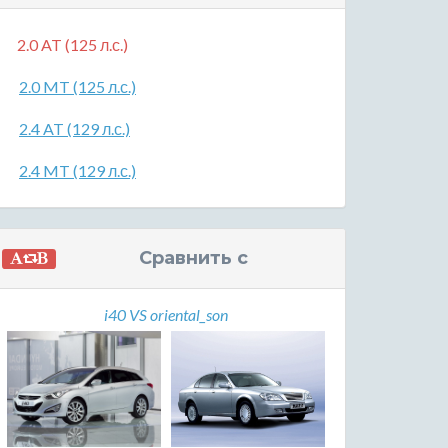
2.0 AT (125 л.с.)
2.0 MT (125 л.с.)
2.4 AT (129 л.с.)
2.4 MT (129 л.с.)
Сравнить с
i40 VS oriental_son