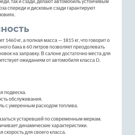
еди, так и сзади, делают автомобиль устойчивым
за спереди и дисковые сзади гарантируют
ловиях.
сность
1460 кг, а полная масса — 1815 кг, что говорит о
вного бака в 60 литров позволяет преодолевать
овок на заправку. В салоне достаточно места для
ветствует ожиданиям от автомобиля класса D.
я подвеска.
ость обслуживания.
ь с умеренным расходом топлива.
азаться устаревшей по современным меркам.
ичивает динамические характеристики.
 скорость для своего класса.