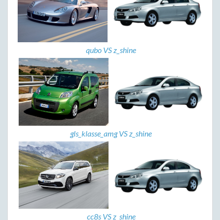
qubo VS z_shine
gls_klasse_amg VS z_shine
cc8s VS z_shine