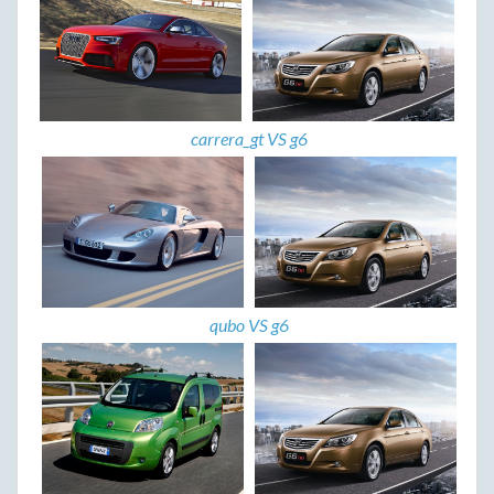
carrera_gt VS g6
qubo VS g6