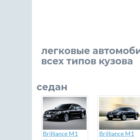
легковые автомобил
всех типов кузова
седан
Brilliance M1
Brilliance M1