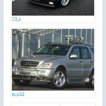
73_s
m_v12