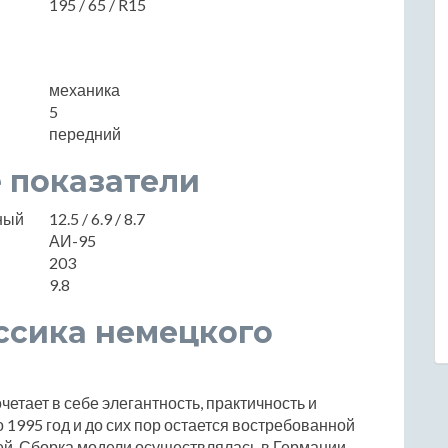
195 / 65 / R15
механика
5
передний
 показатели
нный
12.5 / 6.9 / 8.7
АИ-95
203
9.8
ассика немецкого
очетает в себе элегантность, практичность и
 1995 год и до сих пор остается востребованной
ей. Сборка модели осуществлялась в Германии,