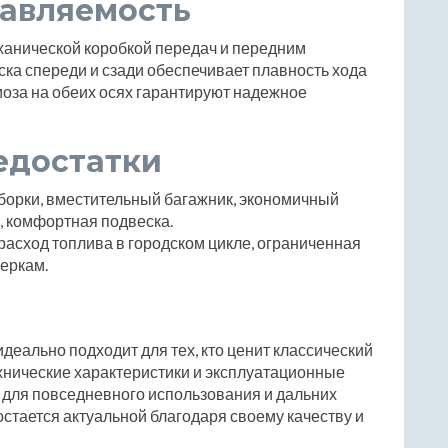
равляемость
анической коробкой передач и передним
ка спереди и сзади обеспечивает плавность хода
оза на обеих осях гарантируют надежное
едостатки
борки, вместительный багажник, экономичный
, комфортная подвеска.
асход топлива в городском цикле, ограниченная
еркам.
идеально подходит для тех, кто ценит классический
ехнические характеристики и эксплуатационные
 для повседневного использования и дальних
 остается актуальной благодаря своему качеству и