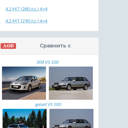
4.2 MT (280 л.с.) 4×4
4.2 MT (290 л.с.) 4×4
Сравнить с
308 VS 100
galant VS 100