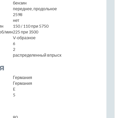
бензин
переднее, продольное
2598
нет
ин
150 / 110 при 5750
об/мин
225 при 3500
V-образное
6
2
распределенный впрыск
я
Германия
Германия
E
5
80