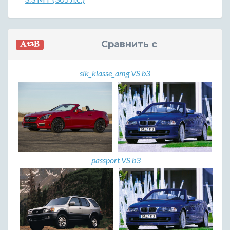
Сравнить с
slk_klasse_amg VS b3
passport VS b3