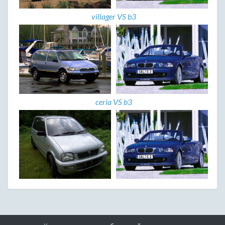
villager VS b3
ceria VS b3