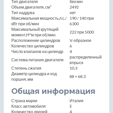
Тип двигателя
бензин
Объем двигателя, см³
2492
Тип наддува
нет
Максимальная мощность,л.с./
190 / 140 при
кВт при об/мин
6300
Максимальный крутящий
222 при 5000
момент,Н*м при об/мин
Расположение цилиндров
V-образное
Количество цилиндров
6
Число клапанов на цилиндр
4
распределенный
Система питания двигателя
впрыск
Степень сжатия
10.3
Диаметр цилиндра и ход
88 × 68.3
поршня, мм
Общая информация
Страна марки
Италия
Класс автомобиля
E
Количество дверей
4