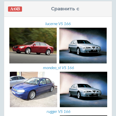
Сравнить с
lucerne VS 166
mondeo_st VS 166
rugger VS 166