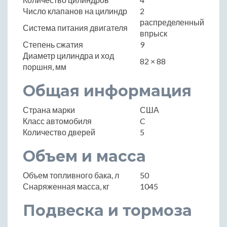
Число клапанов на цилиндр
2
распределенный
Система питания двигателя
впрыск
Степень сжатия
9
Диаметр цилиндра и ход
82 × 88
поршня, мм
Общая информация
Страна марки
США
Класс автомобиля
C
Количество дверей
5
Объем и масса
Объем топливного бака, л
50
Снаряженная масса, кг
1045
Подвеска и тормоза