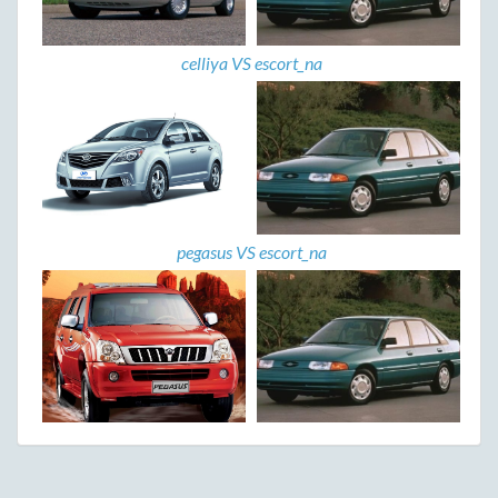
celliya VS escort_na
pegasus VS escort_na