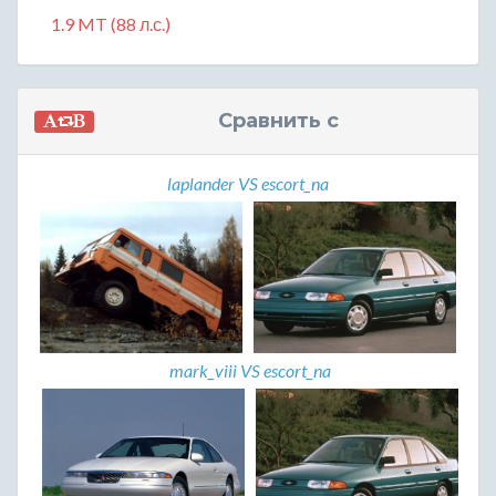
1.9 MT (88 л.с.)
Сравнить с
laplander VS escort_na
mark_viii VS escort_na